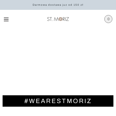
Darmowa dostawa juz od 150 zł
0
Hello,
we are St.Moriz
& united we tan.
#WEARESTMORIZ