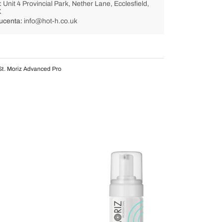
:
Unit 4 Provincial Park, Nether Lane, Ecclesfield,
X
ucenta:
info@hot-h.co.uk
St. Moriz Advanced Pro