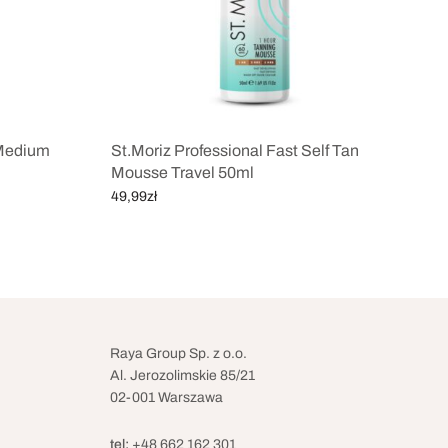
 Medium
St.Moriz Professional Fast Self Tan
Mousse Travel 50ml
49,99
zł
Dodaj do koszyka
Raya Group Sp. z o.o.
Al. Jerozolimskie 85/21
02-001 Warszawa
tel:
+48 662 162 301