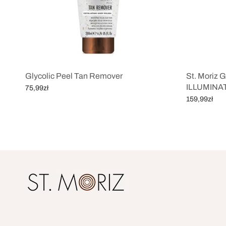
Glycolic Peel Tan Remover
St. Moriz
ILLUMINA
75,99
zł
159,99
zł
Dodaj do koszyka
Dodaj do ko