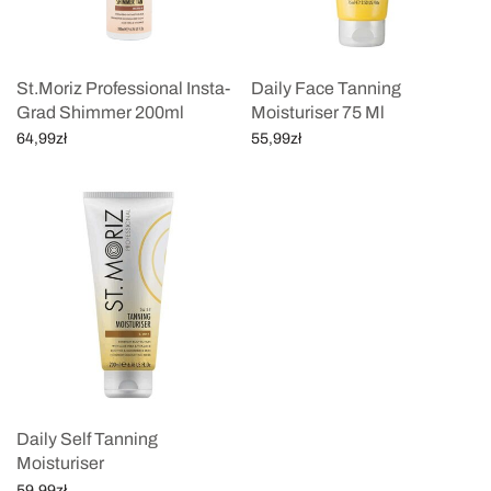
St.Moriz Professional Insta-
Daily Face Tanning
Grad Shimmer 200ml
Moisturiser 75 Ml
64,99
zł
55,99
zł
Dodaj do koszyka
Dodaj do koszyka
Daily Self Tanning
Moisturiser
59,99
zł